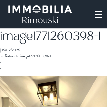
image1771260398-1
|
16/02/2026
←
Return to image1771260398-1
‹
›