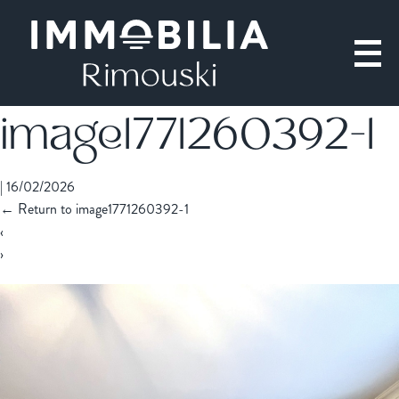
image1771260392-1
|
16/02/2026
←
Return to image1771260392-1
‹
›