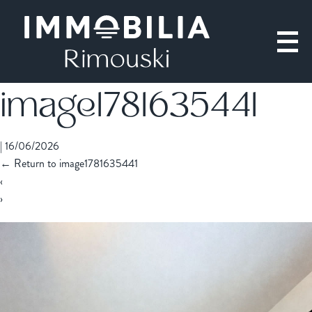
image1781635441
|
16/06/2026
←
Return to image1781635441
‹
›