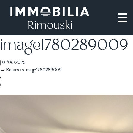
image1780289009
|
01/06/2026
←
Return to image1780289009
‹
›