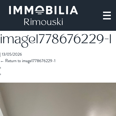
image1778676229-1
|
13/05/2026
←
Return to image1778676229-1
‹
›