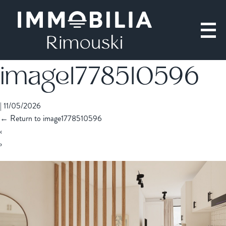
image1778510596
|
11/05/2026
←
Return to image1778510596
‹
›