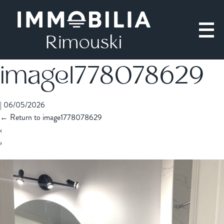
image1778078629
|
06/05/2026
←
Return to image1778078629
‹
›