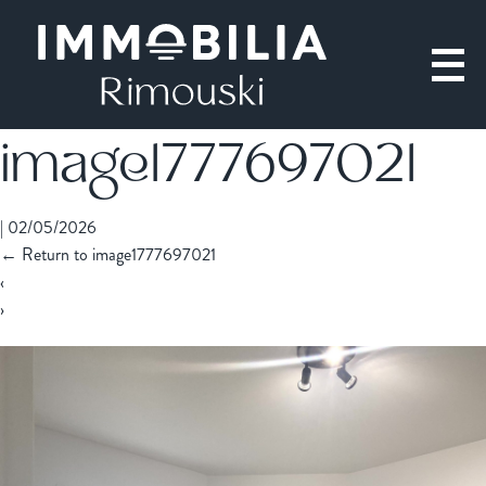
image1777697021
|
02/05/2026
←
Return to image1777697021
‹
›