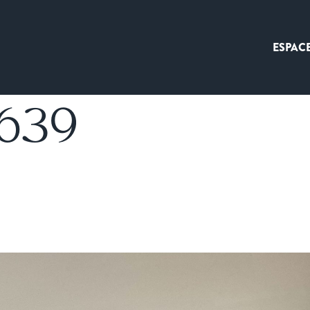
ESPAC
8639