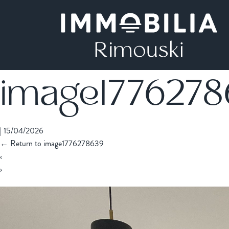
image177627
|
15/04/2026
←
Return to image1776278639
‹
›