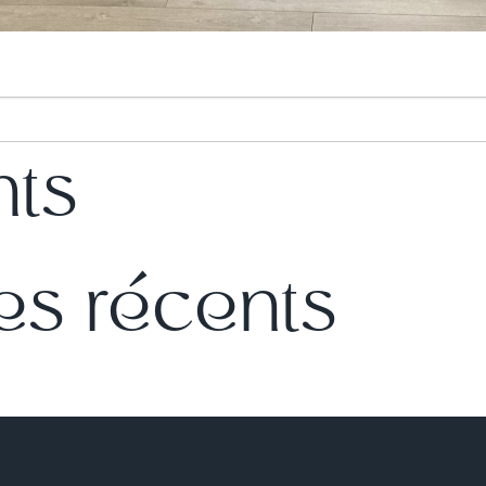
nts
s récents