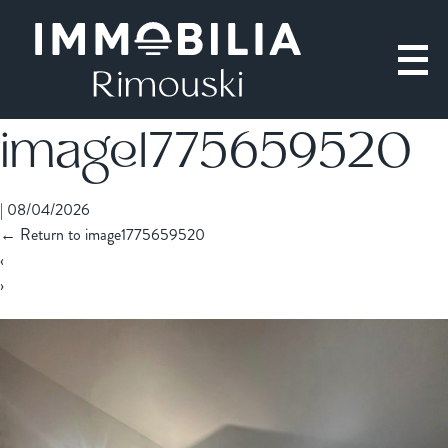
image1775659520
|
08/04/2026
←
Return to image1775659520
‹
›