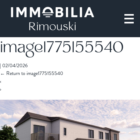
image1775155540
|
02/04/2026
←
Return to image1775155540
‹
›