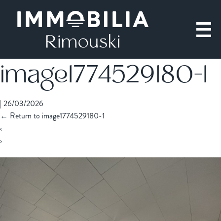
image1774529180-1
|
26/03/2026
←
Return to image1774529180-1
‹
›