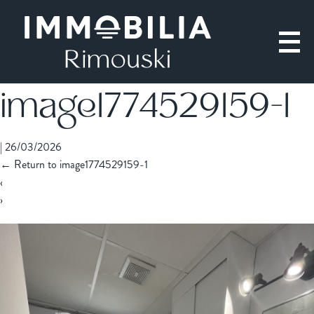
image1774529159-1
|
26/03/2026
←
Return to image1774529159-1
‹
›