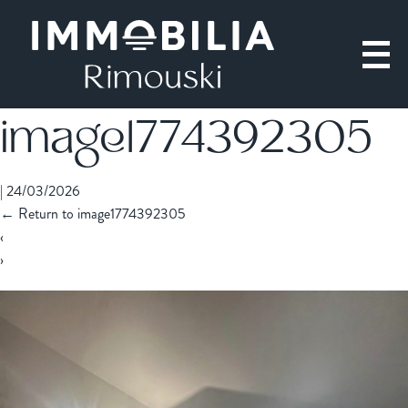
image1774392305
|
24/03/2026
←
Return to image1774392305
‹
›