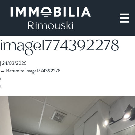
image1774392278
|
24/03/2026
←
Return to image1774392278
‹
›