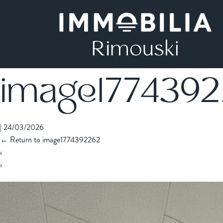
image177439
|
24/03/2026
←
Return to image1774392262
‹
›