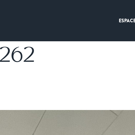
ESPAC
2262