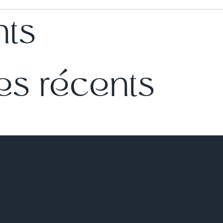
nts
s récents