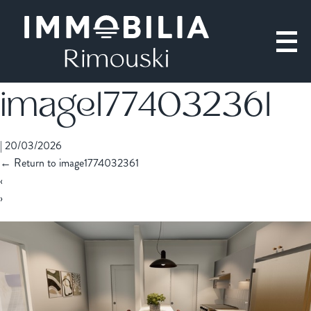
image1774032361
|
20/03/2026
←
Return to image1774032361
‹
›