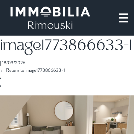
image1773866633-1
|
18/03/2026
←
Return to image1773866633-1
‹
›