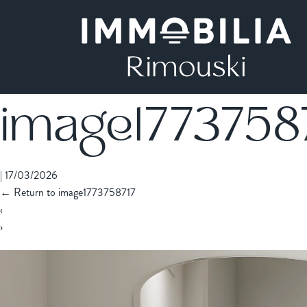
image1773758
|
17/03/2026
←
Return to image1773758717
‹
›