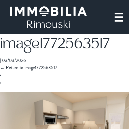
image1772563517
|
03/03/2026
←
Return to image1772563517
‹
›