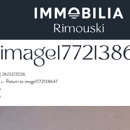
image1772138
|
26/02/2026
←
Return to image1772138647
‹
›