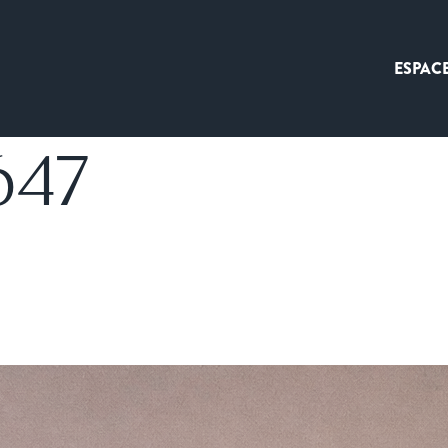
ESPAC
647