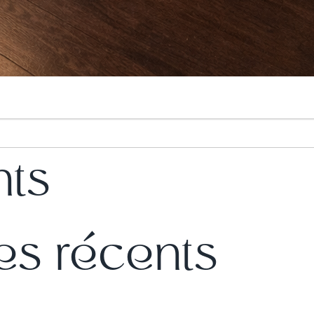
nts
s récents