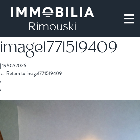
image1771519409
|
19/02/2026
←
Return to image1771519409
‹
›