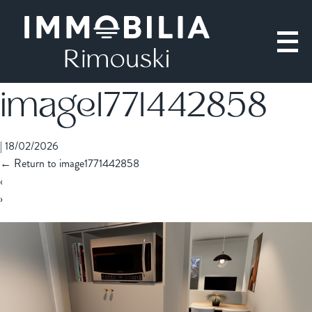
image1771442858
|
18/02/2026
←
Return to image1771442858
‹
›