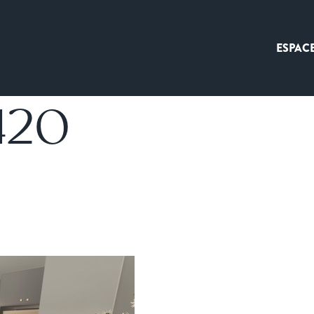
ESPAC
420