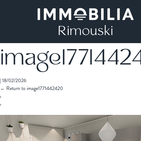
image1771442
|
18/02/2026
←
Return to image1771442420
‹
›