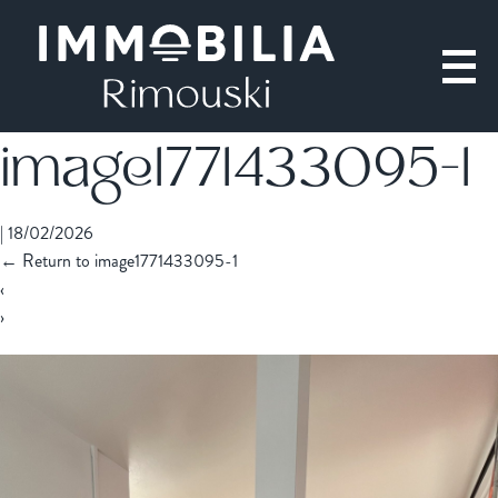
image1771433095-1
|
18/02/2026
←
Return to image1771433095-1
‹
›