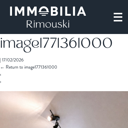
image1771361000
|
17/02/2026
←
Return to image1771361000
‹
›