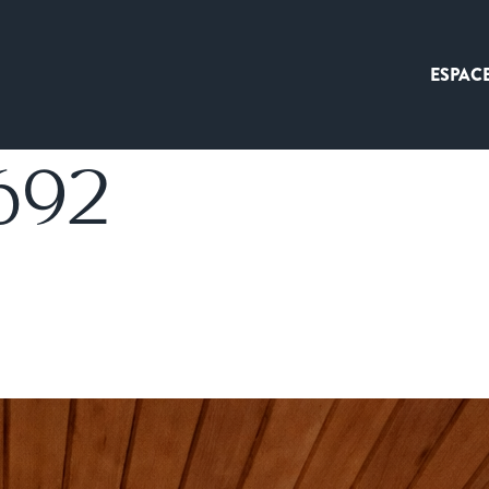
ESPAC
692