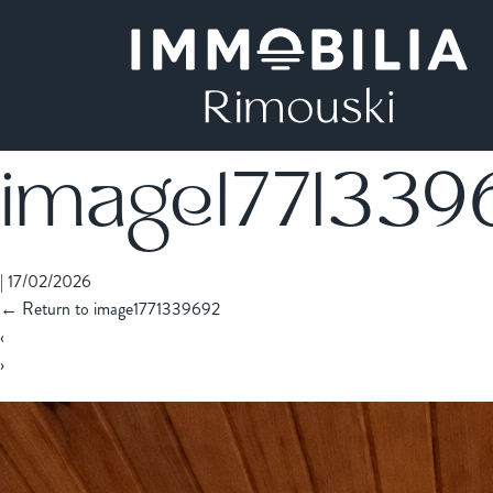
image1771339
|
17/02/2026
←
Return to image1771339692
‹
›