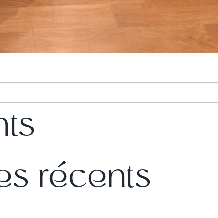
nts
s récents