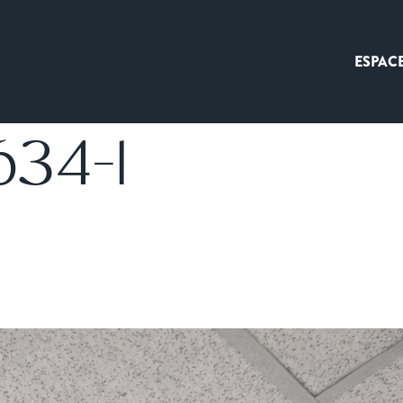
ESPAC
634-1