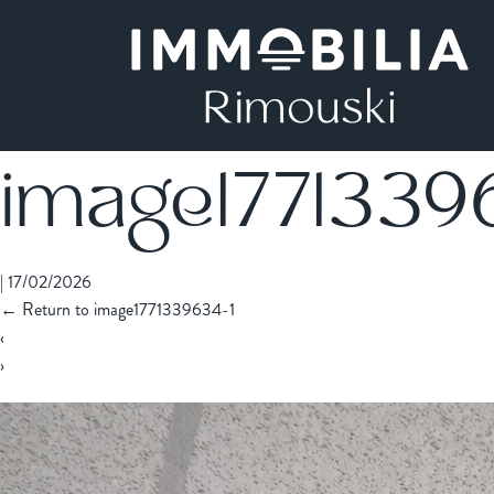
image1771339
|
17/02/2026
←
Return to image1771339634-1
‹
›