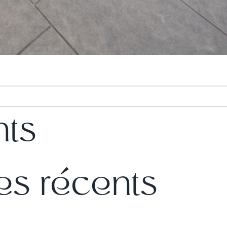
nts
s récents