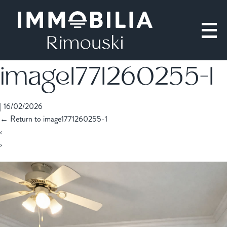
image1771260255-1
|
16/02/2026
←
Return to image1771260255-1
‹
›