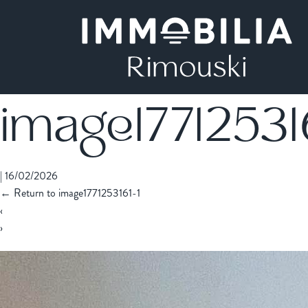
image177125316
|
16/02/2026
←
Return to image1771253161-1
‹
›