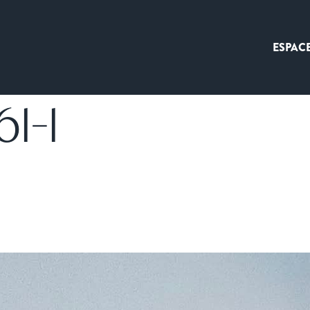
ESPAC
1-1