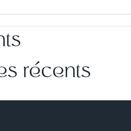
nts
s récents