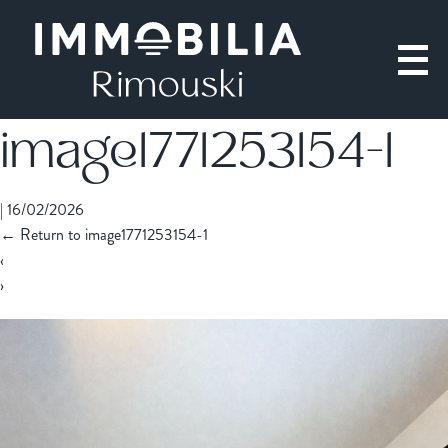
image1771253154-1
|
16/02/2026
←
Return to image1771253154-1
‹
›