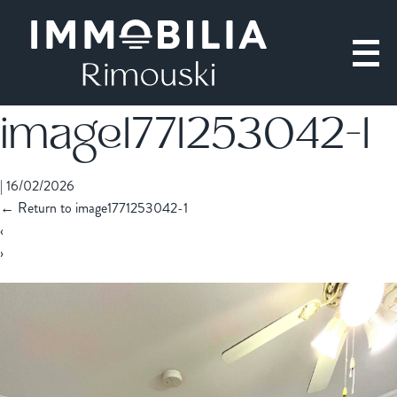
image1771253042-1
|
16/02/2026
←
Return to image1771253042-1
‹
›