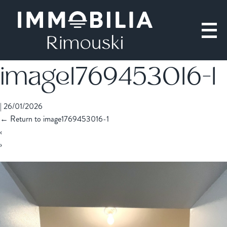
image1769453016-1
|
26/01/2026
←
Return to image1769453016-1
‹
›