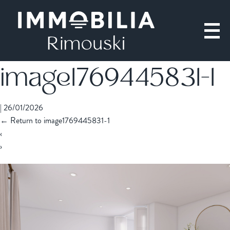
image1769445831-1
|
26/01/2026
←
Return to image1769445831-1
‹
›