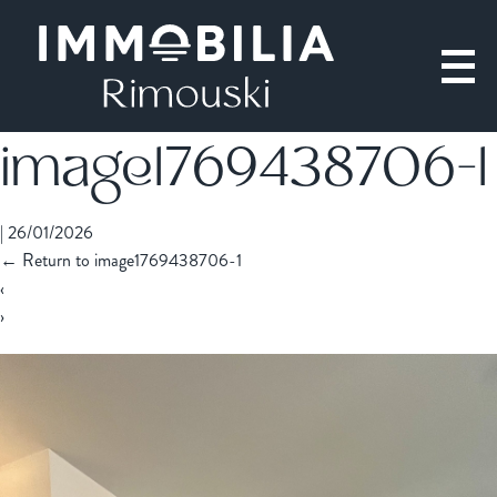
image1769438706-1
|
26/01/2026
←
Return to image1769438706-1
‹
›